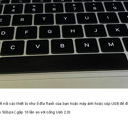
 nối các thiết bị như ổ đĩa flash của bạn hoặc máy ảnh hoặc cáp USB để đồ
n 5Gbps ( gấp 10 lần so với cổng Usb 2.0)