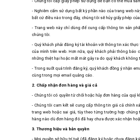
- Chúng tôi cấp giấy phép sử dụng để bạn có thể mua sắm
- Nghiêm cấm sử dụng bất kỳ phần nào của trang web này
bất cứ điều nào trong đây, chúng tôi sẽ hủy giấy phép củ
- Trang web này chỉ dùng để cung cấp thông tin sản phẩ
chúng tôi.
- Quý khách phải đăng ký tài khoản với thông tin xác thực
của mình trên web. Hơn nữa, quý khách phải thông báo cho 
những thiệt hại hoặc mất mát gây ra do quý khách không t
- Trong suốt quá trình đăng ký, quý khách đồng ý nhận em
cùng trong mọi email quảng cáo.
2. Chấp nhận đơn hàng và giá cả
- Chúng tôi có quyền từ chối hoặc hủy đơn hàng của quý khá
- Chúng tôi cam kết sẽ cung cấp thông tin giá cả chính xá
trang web hoặc sai giá, tùy theo từng trường hợp chúng
hàng nào dù đơn hàng đó đã hay chưa được xác nhận hoặc
3. Thương hiệu và bản quyền
- Mọi quyền sở hữu trí tuệ (đã đăng ký hoặc chưa đăng ký