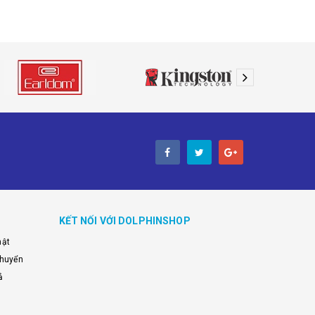
KẾT NỐI VỚI DOLPHINSHOP
mật
chuyển
ả