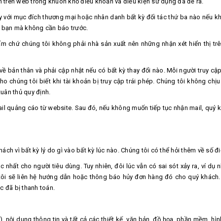
 trên web trong khuôn khổ điều khoản và điều kiện sử dụng đã đề ra.
 với mục đích thương mại hoặc nhân danh bất kỳ đối tác thứ ba nào nếu 
a bạn mà không cần báo trước.
m chứ chúng tôi không phải nhà sản xuất nên những nhận xét hiển thị tr
 về bản thân và phải cập nhật nếu có bất kỳ thay đổi nào. Mỗi người truy cậ
chúng tôi biết khi tài khoản bị truy cập trái phép. Chúng tôi không chịu b
uân thủ quy định.
ail quảng cáo từ website. Sau đó, nếu không muốn tiếp tục nhận mail, quý 
ch vì bất kỳ lý do gì vào bất kỳ lúc nào. Chúng tôi có thể hỏi thêm về số đi
c nhất cho người tiêu dùng. Tuy nhiên, đôi lúc vẫn có sai sót xảy ra, ví dụ
 tôi sẽ liên hệ hướng dẫn hoặc thông báo hủy đơn hàng đó cho quý khách.
 đã bị thanh toán.
), nội dung thông tin và tất cả các thiết kế, văn bản, đồ họa, phần mềm, h