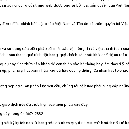
Toàn bộ nội dung của trang web được bảo vệ bởi luật bản quyền của Việt N
y được điều chỉnh bởi luật pháp Việt Nam và Tòa án có thẩm quyền tại Việt 
n và sử dụng các biện pháp tốt nhất bảo vệ thông tin và việc thanh toán củ
h hoàn thành quá trình đặt hàng, quý khách sẽ thoát khỏi chế độ an toàn.
g cụ hay hình thức nào khác để can thiệp vào hệ thống hay làm thay đổi cấ
iệp, phá hoại hay xâm nhập vào dữ liệu của hệ thống. Cá nhân hay tổ chức v
ường hợp cơ quan pháp luật yêu cầu, chúng tôi sẽ buộc phải cung cấp những
giao dịch nếu đã thực hiện các biện pháp sau đây:
ng dây nóng 04.6674.2332
bất kỳ lợi ích nào từ hàng hóa đó (theo quy định của chính sách đổi trả h