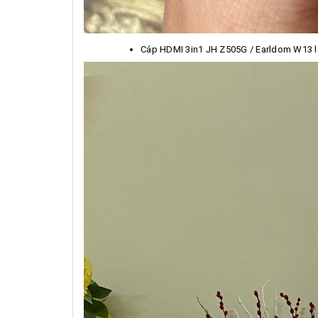
Cáp HDMI 3in1 JH Z505G / Earldom W13 là s