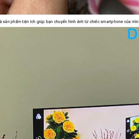
ản phẩm tiện ích giúp bạn chuyển hình ảnh từ chiếc smartphone của mình ra