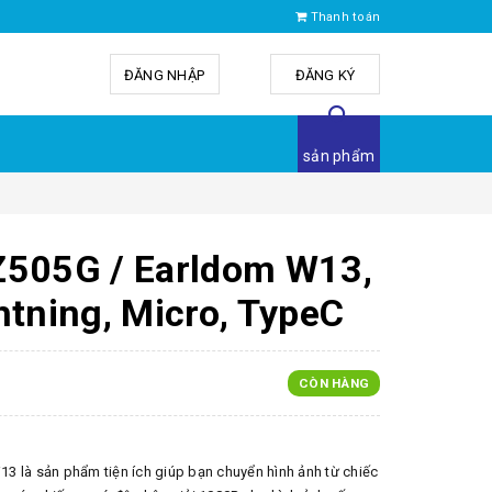
Thanh toán
ĐĂNG NHẬP
hoặc
ĐĂNG KÝ
sản phẩm
Z505G / Earldom W13,
htning, Micro, TypeC
CÒN HÀNG
 là sản phẩm tiện ích giúp bạn chuyển hình ảnh từ chiếc