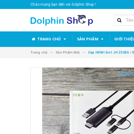
Chào mừng bạn đến với Dolphin Shop !
TRANG CHỦ
SẢN PHẨM
GIỚI THIỆ
Trang chủ
Sản Phẩm Mới
Cáp HDMI 3in1 JH Z505G / E