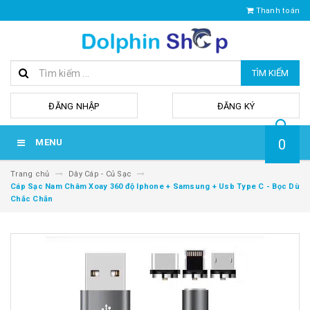
Thanh toán
TÌM KIẾM
hoặc
ĐĂNG NHẬP
ĐĂNG KÝ
0
MENU
Trang chủ
Dây Cáp - Củ Sạc
Cáp Sạc Nam Châm Xoay 360 độ Iphone + Samsung + Usb Type C - Bọc Dù
Chắc Chắn