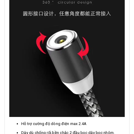
Hỗ trợ cường độ dòng điện max 2.4A
Dây dù chống rối,bền chắc 2 đầu bọc dây bọc nhôm.