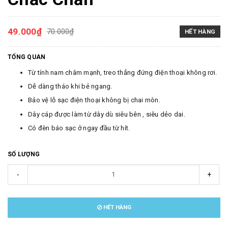
49.000₫
70.000₫
HẾT HÀNG
TỔNG QUAN
Từ tính nam châm mạnh, treo thẳng đứng điện thoại không rơi.
Dễ dàng tháo khi bẻ ngang.
Bảo vệ lỗ sạc điện thoại không bị chai mòn.
Dây cáp được làm từ dây dù siêu bên , siêu dẻo dai.
Có đèn báo sạc ở ngay đầu từ hít.
SỐ LƯỢNG
-
+
HẾT HÀNG