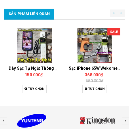
SẢN PHẨM LIÊN QUAN
SALE
Dây Sạc Tự Ngắt Thông Minh, Sạc Nhanh, Bảo Vệ Pin Tối Ưu
Sạc iPhone 65W Wekome U45 Công Nghệ GaN Công Suất Lớn Sạc Siêu Nhanh, Nhỏ Gọn, An Toàn Dùng Cho Cả Laptop, Điện Thoại Khác
150.000₫
368.000₫
650.000₫
TUỲ CHỌN
TUỲ CHỌN