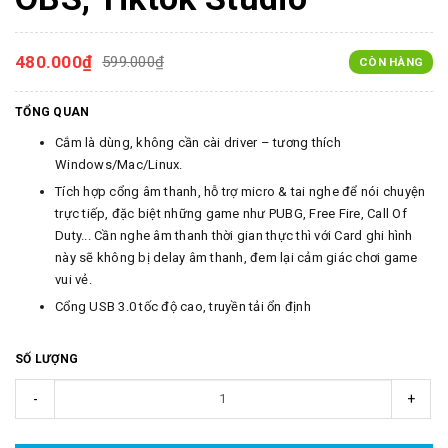
480.000₫
599.000₫
CÒN HÀNG
TỔNG QUAN
Cắm là dùng, không cần cài driver – tương thích
Windows/Mac/Linux.
Tích hợp cổng âm thanh, hỗ trợ micro & tai nghe để nói chuyện
trực tiếp, đặc biệt những game như PUBG, Free Fire, Call Of
Duty... Cần nghe âm thanh thời gian thực thì với Card ghi hình
này sẽ không bị delay âm thanh, đem lại cảm giác chơi game
vui vẻ.
Cổng USB 3.0 tốc độ cao, truyền tải ổn định
SỐ LƯỢNG
-
+