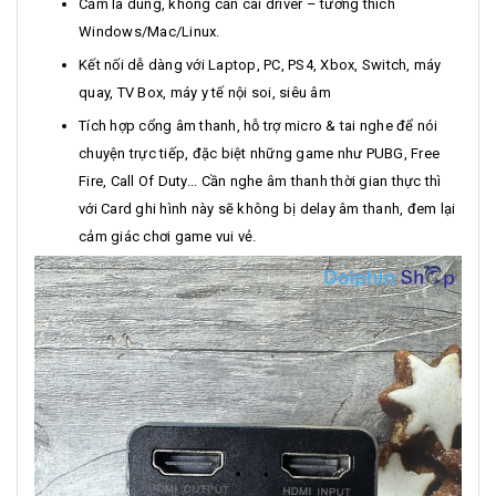
Cắm là dùng, không cần cài driver – tương thích
Windows/Mac/Linux.
Kết nối dễ dàng với Laptop, PC, PS4, Xbox, Switch, máy
quay, TV Box, máy y tế nội soi, siêu âm
Tích hợp cổng âm thanh, hỗ trợ micro & tai nghe để nói
chuyện trực tiếp, đặc biệt những game như PUBG, Free
Fire, Call Of Duty... Cần nghe âm thanh thời gian thực thì
với Card ghi hình này sẽ không bị delay âm thanh, đem lại
cảm giác chơi game vui vẻ.