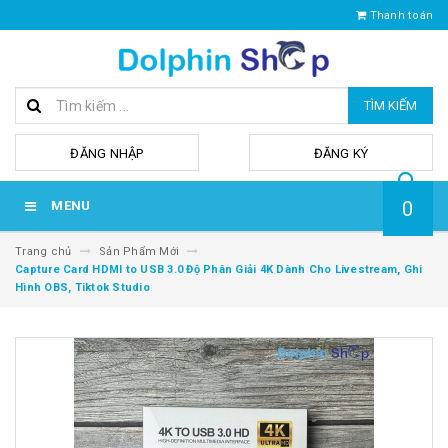
Thanh toán
TÌM KIẾM
hoặc
ĐĂNG NHẬP
ĐĂNG KÝ
0
MENU
Trang chủ
Sản Phẩm Mới
Capture Card HDMI to USB 3.0 Độ Phân Giải 4K Dành Cho Livestream, Ghi
Hình OBS, Tiktok Studio