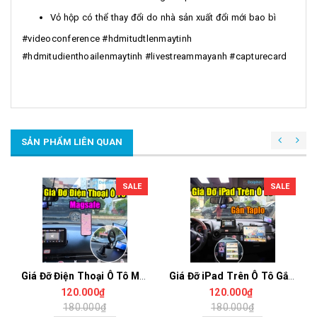
Vỏ hộp có thể thay đổi do nhà sản xuất đổi mới bao bì
#videoconference #hdmitudtlenmaytinh
#hdmitudienthoailenmaytinh #livestreammayanh #capturecard
SẢN PHẨM LIÊN QUAN
SALE
SALE
Giá Đỡ Điện Thoại Ô Tô Magsafe Dán Taplo – Hút Nam Châm Siêu Chắc, Xoay Đa Góc, Thao Tác 1 Tay
Giá Đỡ iPad Trên Ô Tô Gắn Taplo 7-14 Inch, Kẹp Điện Thoại, Xoay Ngang Dọc, Chịu Tải Tốt
120.000₫
120.000₫
180.000₫
180.000₫