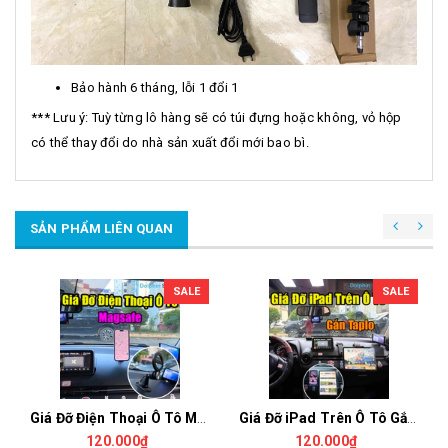
Bảo hành 6 tháng, lỗi 1 đổi 1
*** Lưu ý: Tuỳ từng lô hàng sẽ có túi đựng hoặc không, vỏ hộp
có thể thay đổi do nhà sản xuất đổi mới bao bì.
SẢN PHẨM LIÊN QUAN
SALE
SALE
Giá Đỡ Điện Thoại Ô Tô Magsafe Dán Taplo – Hút Nam Châm Siêu Chắc, Xoay Đa Góc, Thao Tác 1 Tay
Giá Đỡ iPad Trên Ô Tô Gắn Taplo 7-14 Inch, Kẹp Điện Thoại, Xoay Ngang Dọc, Chịu Tải Tốt
120.000₫
120.000₫