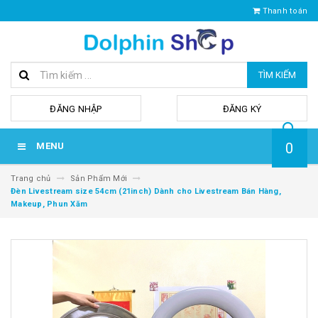
Thanh toán
TÌM KIẾM
hoặc
ĐĂNG NHẬP
ĐĂNG KÝ
0
MENU
Trang chủ
Sản Phẩm Mới
Đèn Livestream size 54cm (21inch) Dành cho Livestream Bán Hàng,
Makeup, Phun Xăm