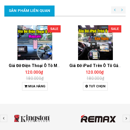
SẢN PHẨM LIÊN QUAN
SALE
SALE
Giá Đỡ Điện Thoại Ô Tô Magsafe Dán Taplo – Hút Nam Châm Siêu Chắc, Xoay Đa Góc, Thao Tác 1 Tay
Giá Đỡ iPad Trên Ô Tô Gắn Taplo 7-14 Inch, Kẹp Điện Thoại, Xoay Ngang Dọc, Chịu Tải Tốt
120.000₫
120.000₫
180.000₫
180.000₫
MUA HÀNG
TUỲ CHỌN