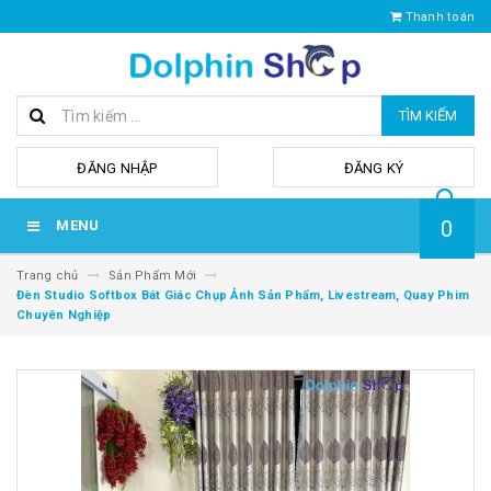
Thanh toán
TÌM KIẾM
hoặc
ĐĂNG NHẬP
ĐĂNG KÝ
0
MENU
Trang chủ
Sản Phẩm Mới
Đèn Studio Softbox Bát Giác Chụp Ảnh Sản Phẩm, Livestream, Quay Phim
Chuyên Nghiệp