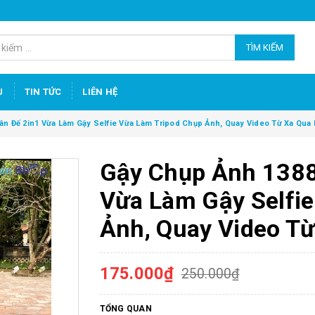
TÌM KIẾM
U
TIN TỨC
LIÊN HỆ
n Đế 2in1 Vừa Làm Gậy Selfie Vừa Làm Tripod Chụp Ảnh, Quay Video Từ Xa Qua
Gậy Chụp Ảnh 1388
Vừa Làm Gậy Selfi
Ảnh, Quay Video Từ
175.000₫
250.000₫
TỔNG QUAN