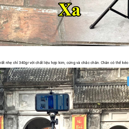
t nhẹ chỉ 340gr với chất liệu hợp kim, cứng và chắc chắn. Chân có thể kéo d