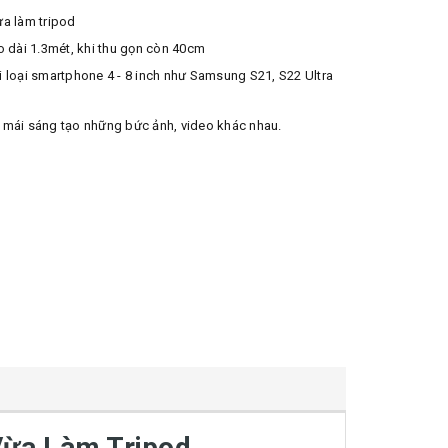
ừa làm tripod
o dài 1.3mét, khi thu gọn còn 40cm
i loại smartphone 4 - 8 inch như Samsung S21, S22 Ultra
i mái sáng tạo những bức ảnh, video khác nhau.
ừa Làm Tripod