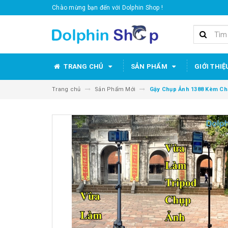
Chào mừng bạn đến với Dolphin Shop !
TRANG CHỦ
SẢN PHẨM
GIỚI THIỆ
Trang chủ
Sản Phẩm Mới
Gậy Chụp Ảnh 1388 Kèm Châ