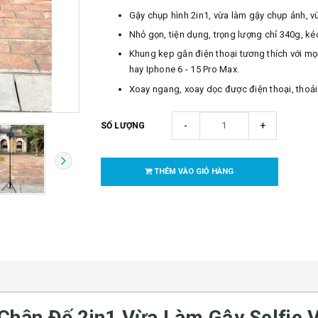
Gậy chụp hình 2in1, vừa làm gậy chụp ảnh, v
Nhỏ gọn, tiện dụng, trọng lượng chỉ 340g, ké
Khung kẹp gắn điện thoại tương thích với mọ
hay Iphone 6 - 15 Pro Max.
Xoay ngang, xoay dọc được điện thoại, thoả
-
+
SỐ LƯỢNG
THÊM VÀO GIỎ HÀNG
hân Đế 2in1 Vừa Làm Gậy Selfie V