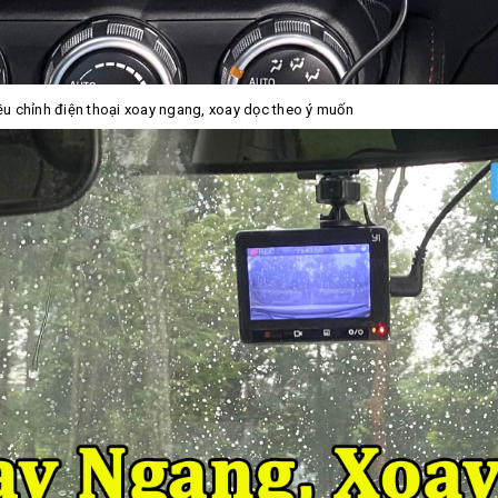
ều chỉnh điện thoại xoay ngang, xoay dọc theo ý muốn