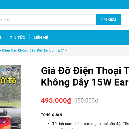
TÌM KIẾM
U
TIN TỨC
LIÊN HỆ
 Tô Kiêm Sạc Không Dây 15W Earldom WC14
Giá Đỡ Điện Thoại 
Không Dây 15W Ea
495.000₫
650.000₫
TỔNG QUAN
Từ tính nam châm cực mạnh, chỉ cần đặt điện