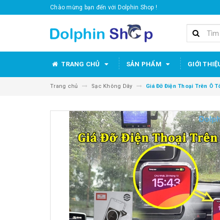
Chào mừng bạn đến với Dolphin Shop !
TRANG CHỦ
SẢN PHẨM
GIỚI THIỆ
Trang chủ
Sạc Không Dây
Giá Đỡ Điện Thoại Trên Ô