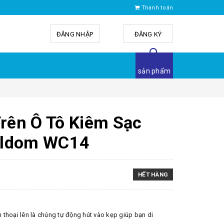
Thanh toán
ĐĂNG NHẬP
hoặc
ĐĂNG KÝ
sản phẩm
Trên Ô Tô Kiêm Sạc
rldom WC14
HẾT HÀNG
 thoại lên là chúng tự động hút vào kẹp giúp bạn di