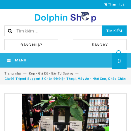
Thanh toán
TÌM KIẾM
hoặc
ĐĂNG NHẬP
ĐĂNG KÝ
0
MENU
Trang chủ
Kẹp - Giá Đỡ - Gậy Tự Sướng
Giá Đỡ Tripod Support 3 Chân Đỡ Điện Thoại, Máy Ảnh Nhỏ Gọn, Chắc Chắn