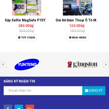
Giá Đỡ Điện Thoại Ô Tô Magsafe Dán Taplo – Hút Nam Châm Siêu Chắc, Xoay Đa Góc, Thao Tác 1 Tay
Giá Đỡ iPad Trên Ô Tô Gắn Taplo 7-14 Inch, Kẹp Điện Thoại, Xoay Ngang Dọc, Chịu Tải Tốt
120.000₫
120.000₫
180.000₫
180.000₫
MUA HÀNG
TUỲ CHỌN
ĐĂNG KÝ NHẬN TIN
ĐĂNG KÝ