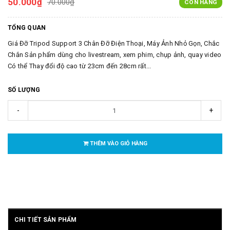
50.000₫
70.000₫
CÒN HÀNG
TỔNG QUAN
Giá Đỡ Tripod Support 3 Chân Đỡ Điện Thoại, Máy Ảnh Nhỏ Gọn, Chắc
Chắn Sản phẩm dùng cho livestream, xem phim, chụp ảnh, quay video
Có thể Thay đổi độ cao từ 23cm đến 28cm rất...
SỐ LƯỢNG
-
+
THÊM VÀO GIỎ HÀNG
CHI TIẾT SẢN PHẨM