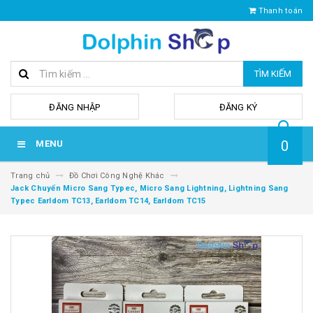
Thanh toán
TÌM KIẾM
hoặc
ĐĂNG NHẬP
ĐĂNG KÝ
0
MENU
Trang chủ
Đồ Chơi Công Nghệ Khác
Jack Chuyển Micro Sang Typec, Micro Sang Lightning, Lightning Sang
Typec Earldom TC13, Earldom TC14, Earldom TC15