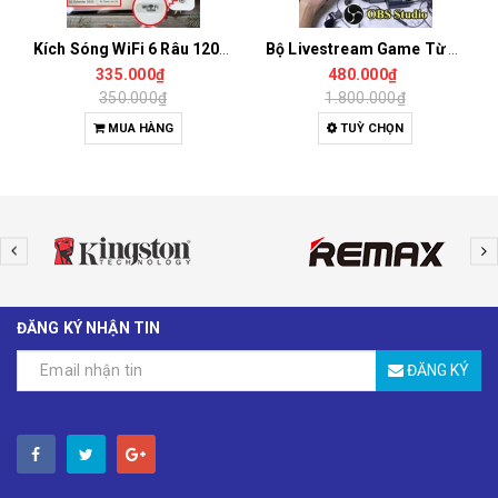
Kích Sóng WiFi 6 Râu 1200Mbps – Phát Sóng 2 Băng Tần 2.4GHz & 5GHz
Bộ Livestream Game Từ Điện Thoại, Máy Tính Bảng Qua OBS Studio, Tiktok Studio, Không Bị Delay Âm Thanh
335.000₫
480.000₫
350.000₫
1.800.000₫
MUA HÀNG
TUỲ CHỌN
ĐĂNG KÝ NHẬN TIN
ĐĂNG KÝ