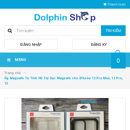
Thanh toán
TÌM KIẾM
hoặc
ĐĂNG NHẬP
ĐĂNG KÝ
0
MENU
Trang chủ
Ốp Magsafe Từ Tính Hỗ Trợ Sạc Magsafe cho iPhone 12 Pro Max, 12 Pro,
12