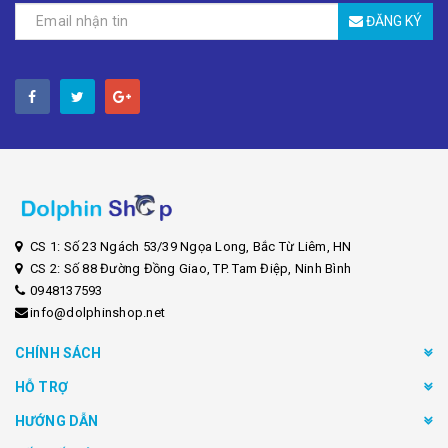
ĐĂNG KÝ
CS 1: Số 23 Ngách 53/39 Ngọa Long, Bắc Từ Liêm, HN
CS 2: Số 88 Đường Đồng Giao, TP. Tam Điệp, Ninh Bình
0948137593
info@dolphinshop.net
CHÍNH SÁCH
HỖ TRỢ
HƯỚNG DẪN