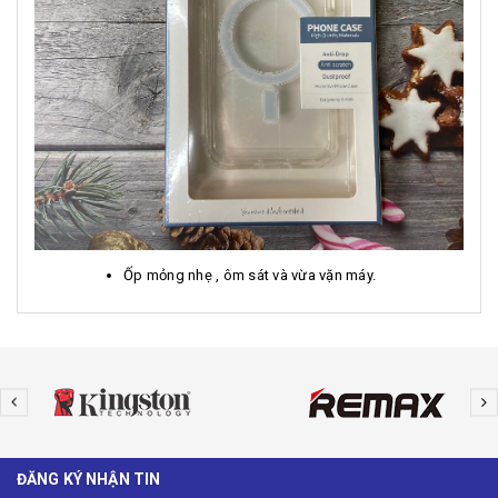
Ốp mỏng nhẹ , ôm sát và vừa vặn máy.
ĐĂNG KÝ NHẬN TIN