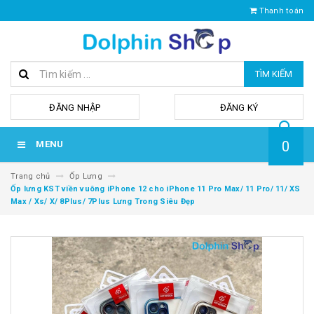
Thanh toán
TÌM KIẾM
hoặc
ĐĂNG NHẬP
ĐĂNG KÝ
0
MENU
Trang chủ
Ốp Lưng
Ốp lưng KST viền vuông iPhone 12 cho iPhone 11 Pro Max/ 11 Pro/ 11/ XS
Max / Xs/ X/ 8Plus/ 7Plus Lưng Trong Siêu Đẹp