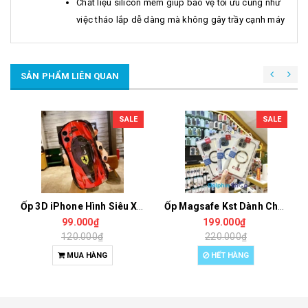
Chất liệu silicon mềm giúp bảo vệ tối ưu cũng như
việc tháo lắp dễ dàng mà không gây trầy cạnh máy
SẢN PHẨM LIÊN QUAN
SALE
SALE
Ốp 3D iPhone Hình Siêu Xe Cho iPhone 12 Pro Max, 12 Pro, 12, 11 Pro Max, 11 Pro, 11, Xs Max, Xs, X, 8 Plus, 7 Plus, 8, 7
Ốp Magsafe Kst Dành Cho iPhone 12 Pro Max, 12 Pro, 12, 12 Mini
99.000₫
199.000₫
120.000₫
220.000₫
MUA HÀNG
HẾT HÀNG