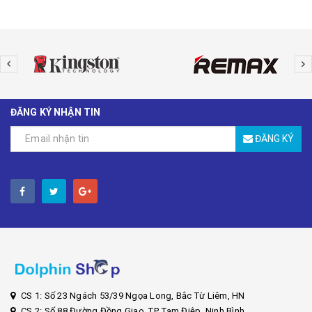
ĐĂNG KÝ NHẬN TIN
ĐĂNG KÝ
CS 1: Số 23 Ngách 53/39 Ngọa Long, Bắc Từ Liêm, HN
CS 2: Số 88 Đường Đồng Giao, TP. Tam Điệp, Ninh Bình