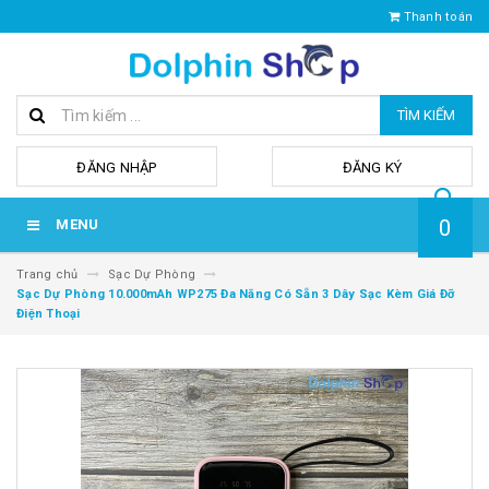
Thanh toán
TÌM KIẾM
hoặc
ĐĂNG NHẬP
ĐĂNG KÝ
0
MENU
Trang chủ
Sạc Dự Phòng
Sạc Dự Phòng 10.000mAh WP275 Đa Năng Có Sẵn 3 Dây Sạc Kèm Giá Đỡ
Điện Thoại