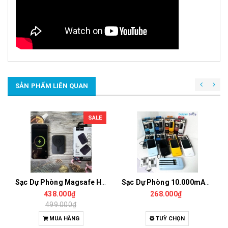
SẢN PHẨM LIÊN QUAN
SALE
Sạc Dự Phòng Magsafe Hoco J117A 10.000mAh Cho iPhone 8 - 16 Pro Max
Sạc Dự Phòng 10.000mAh / 20.000mAh WP09 / WP10 Đa Năng Có Sẵn 3 Dây Sạc Tích Hợp Đèn Pin
438.000₫
268.000₫
499.000₫
MUA HÀNG
TUỲ CHỌN