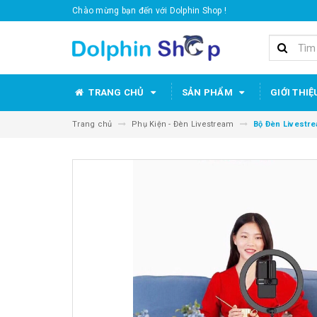
Chào mừng bạn đến với Dolphin Shop !
TRANG CHỦ
SẢN PHẨM
GIỚI THIỆ
Trang chủ
Phụ Kiện - Đèn Livestream
Bộ Đèn Livestr