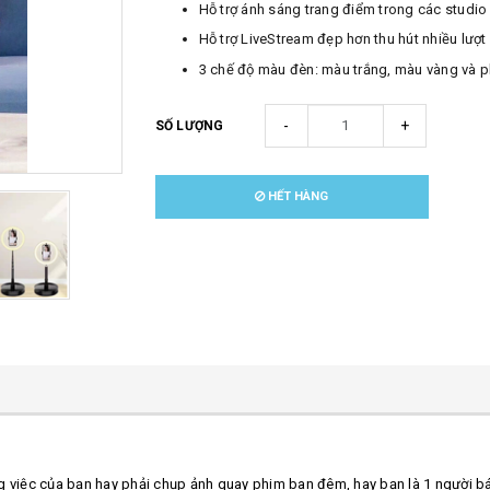
Hỗ trợ ánh sáng trang điểm trong các studi
Hỗ trợ LiveStream đẹp hơn thu hút nhiều lượt
3 chế độ màu đèn: màu trắng, màu vàng và 
-
+
SỐ LƯỢNG
HẾT HÀNG
ng việc của bạn hay phải chụp ảnh quay phim ban đêm, hay bạn là 1 người 