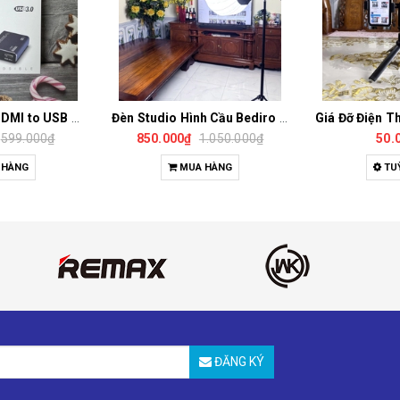
Đèn Studio Hình Cầu Bediro BD400 Công Suất 400W Chiếu Sáng Chụp Ảnh, Quay Video, Livestream
Giá Đỡ Điện Thoại 3 Chân Nhỏ Gọn Có Thể Tăng Giảm Chiều Cao
1.050.000₫
50.000₫
480.000
 HÀNG
TUỲ CHỌN
MU
ĐĂNG KÝ