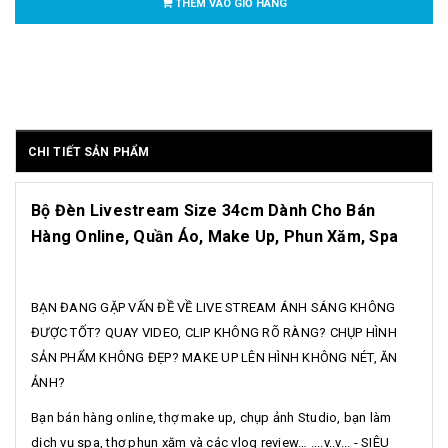
THÊM VÀO GIỎ HÀNG
CHI TIẾT SẢN PHẨM
Bộ Đèn Livestream Size 34cm Dành Cho Bán
Hàng Online, Quần Áo, Make Up, Phun Xăm, Spa
BẠN ĐANG GẶP VẤN ĐỀ VỀ LIVE STREAM ÁNH SÁNG KHÔNG
ĐƯỢC TỐT? QUAY VIDEO, CLIP KHÔNG RÕ RÀNG? CHỤP HÌNH
SẢN PHẨM KHÔNG ĐẸP? MAKE UP LÊN HÌNH KHÔNG NÉT, ĂN
ẢNH?
Bạn bán hàng online, thợ make up, chụp ảnh Studio, bạn làm
dịch vụ spa, thợ phun xăm và các vlog review… ....v..v... - SIÊU