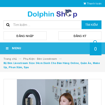
Thanh toán
TÌM KIẾM
hoặc
ĐĂNG NHẬP
ĐĂNG KÝ
0
MENU
Trang chủ
Phụ Kiện - Đèn Livestream
Bộ Đèn Livestream Size 34cm Dành Cho Bán Hàng Online, Quần Áo, Make
Up, Phun Xăm, Spa