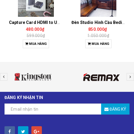
Capture Card HDMI to USB 3.0 Độ Phân Giải 4K Dành Cho Livestream, Ghi Hình OBS, Tiktok Studio
Đèn Studio Hình Cầu Bediro BD400 Công Suất 400W Chiếu Sáng Chụp Ảnh, Quay Video, Livestream
480.000₫
850.000₫
599.000₫
1.050.000₫
MUA HÀNG
MUA HÀNG
ĐĂNG KÝ NHẬN TIN
ĐĂNG KÝ