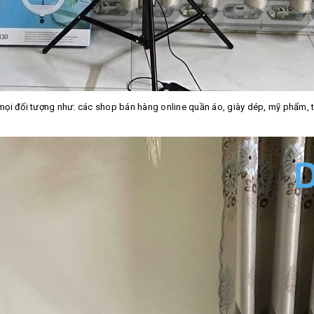
i đối tượng như: các shop bán hàng online quần áo, giày dép, mỹ phẩm, t