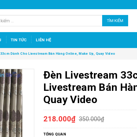
TÌM KIẾM
U
TIN TỨC
LIÊN HỆ
 33cm Dành Cho Livestream Bán Hàng Online, Make Up, Quay Video
Đèn Livestream 33
Livestream Bán Hàn
Quay Video
218.000₫
350.000₫
TỔNG QUAN