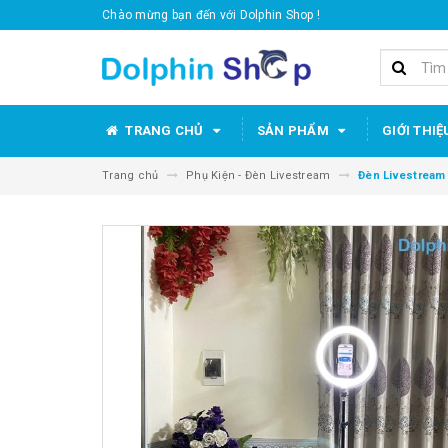
Chào mừng bạn đến với Dolphin Shop !
TRANG CHỦ
SẢN PHẨM
GIỚI THIỆ
Trang chủ
Phụ Kiện - Đèn Livestream
Đèn Livestream