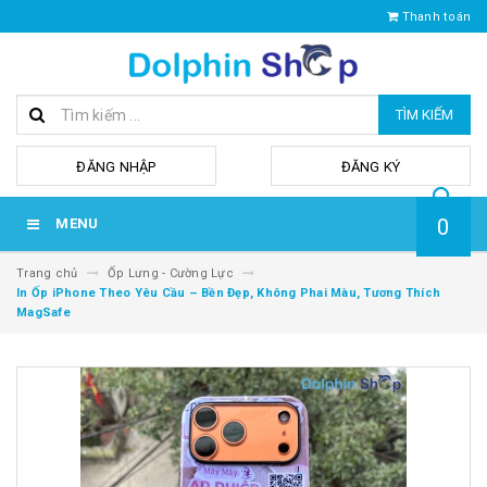
Thanh toán
TÌM KIẾM
hoặc
ĐĂNG NHẬP
ĐĂNG KÝ
0
MENU
Trang chủ
Ốp Lưng - Cường Lực
In Ốp iPhone Theo Yêu Cầu – Bền Đẹp, Không Phai Màu, Tương Thích
MagSafe