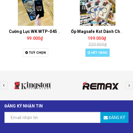
Cường Lực WK WTP-045 Hàng Cao Cấp Cho 14 Pro Max, 13 Pro, 13, 12 Pro Max, 11 Pro, Xs Max, X
Ốp Magsafe Kst Dành Cho iPhone 12 Pro Max, 12 Pro, 12, 12 Mini
99.000₫
199.000₫
220.000₫
TUỲ CHỌN
HẾT HÀNG
ĐĂNG KÝ NHẬN TIN
ĐĂNG KÝ