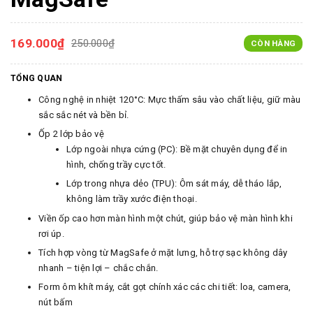
169.000₫
250.000₫
CÒN HÀNG
TỔNG QUAN
Công nghệ in nhiệt 120°C: Mực thấm sâu vào chất liệu, giữ màu
sắc sắc nét và bền bỉ.
Ốp 2 lớp bảo vệ
Lớp ngoài nhựa cứng (PC): Bề mặt chuyên dụng để in
hình, chống trầy cực tốt.
Lớp trong nhựa dẻo (TPU): Ôm sát máy, dễ tháo lắp,
không làm trầy xước điện thoại.
Viền ốp cao hơn màn hình một chút, giúp bảo vệ màn hình khi
rơi úp.
Tích hợp vòng từ MagSafe ở mặt lưng, hỗ trợ sạc không dây
nhanh – tiện lợi – chắc chắn.
Form ôm khít máy, cắt gọt chính xác các chi tiết: loa, camera,
nút bấm