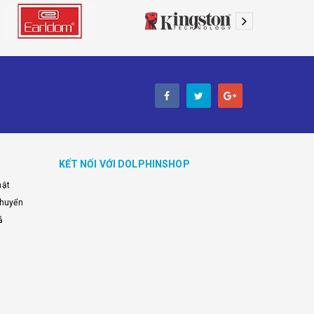
KẾT NỐI VỚI DOLPHINSHOP
mật
chuyển
ả