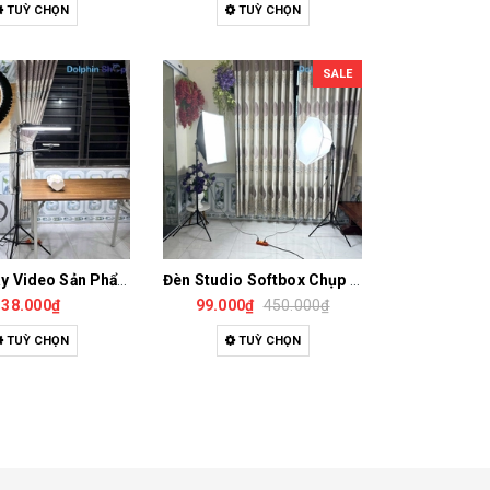
TUỲ CHỌN
TUỲ CHỌN
SALE
Chân Quay Video Sản Phẩm, Livestream, Chụp Ảnh Sản Phẩm, Quay Mọi Góc Chắc Chắn
Đèn Studio Softbox Chụp Ảnh Sản Phẩm, Livestream, Quay Phim Chuyên Nghiệp
338.000₫
99.000₫
450.000₫
TUỲ CHỌN
TUỲ CHỌN