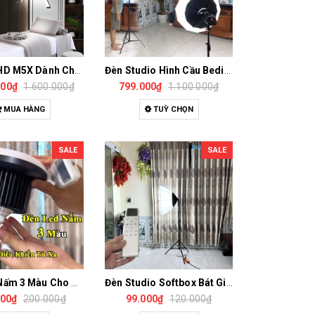
Đèn Spa HD M5X Dành Cho Phun Xăm, Spa, Nối Mi, Lấy Mụn, Livestream
Đèn Studio Hình Cầu Bediro BD400 / SLS500 Công Suất 400W Hỗ Trợ Chiếu Sáng Chụp Ảnh, Quay Video, Livestream
000₫
1.600.000₫
799.000₫
1.100.000₫
MUA HÀNG
TUỲ CHỌN
SALE
SALE
Đèn Led Nấm 3 Màu Cho Studio, Livestream, Chụp Ảnh, Quay Video Có Điều Khiển Từ Xa
Đèn Studio Softbox Bát Giác Chụp Ảnh Sản Phẩm, Livestream, Quay Phim Chuyên Nghiệp
000₫
200.000₫
99.000₫
120.000₫