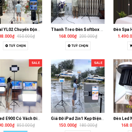
Gimbal YL02 Chuyển Động Theo Khuôn Mặt Gắn Cả Máy Ảnh Và Điện Thoại Làm Livestream, Quay Video
Thanh Treo Đèn Softbox Livestream, Quay Video, Chụp Ảnh Chuyên Nghiệp
88.000₫
450.000₫
168.000₫
200.000₫
1.490.
TUỲ CHỌN
TUỲ CHỌN
SALE
SALE
Đèn Led E900 Có Vách Điều Chỉnh Ánh Sáng Công Suất 100W Trợ Sáng Quay Phim, Studio Nhỏ, Livestream
Giá Đỡ iPad 2in1 Kẹp Điện Thoại Cùng Lúc, Gắn Chân Máy Ảnh, Tripod
90.000₫
850.000₫
150.000₫
180.000₫
168.