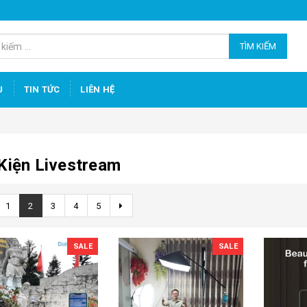
TÌM KIẾM
U
TIN TỨC
LIÊN HỆ
Kiện Livestream
1
2
3
4
5
SALE
SALE