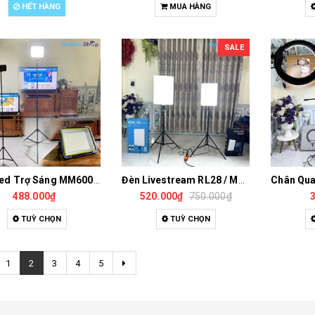
HẾT HÀNG
MUA HÀNG
SALE
Đèn Led Trợ Sáng MM600 Sạc Điện, Hỗ Trợ Quay Phim, Chụp Ảnh, Pin 16.850mAh, Có Thể Sạc Cho Thiết Bị Khác
Đèn Livestream RL28 / M777 / L3560 Cho Chụp Ảnh, Quay Video, Livestream Có 3 Chế Độ Sáng Mịn Đẹp Có Điều Khiển Từ Xa
488.000₫
520.000₫
750.000₫
TUỲ CHỌN
TUỲ CHỌN
1
2
3
4
5