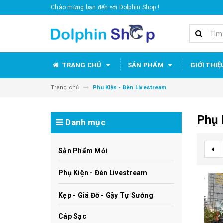
Chào mừng bạn đến với Dolphin Shop !
TRANG CHỦ
SẢN PHẨM
GIỚI THIỆ
Trang chủ
Phụ Kiện - Đèn Livestream
Phụ 
Danh mục
Sản Phẩm Mới
Phụ Kiện - Đèn Livestream
Kẹp - Giá Đỡ - Gậy Tự Sướng
Cáp Sạc